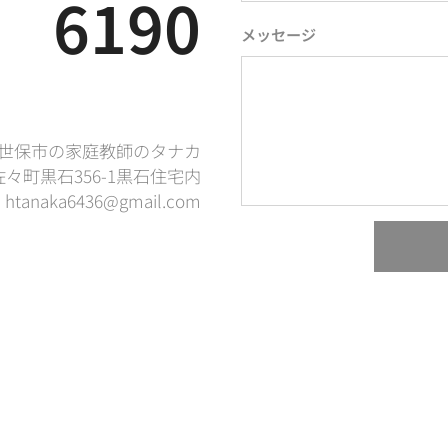
6190
メッセージ
世保市の家庭教師のタナカ
々町黒石356-1黒石住宅内
htanaka6436@gmail.com