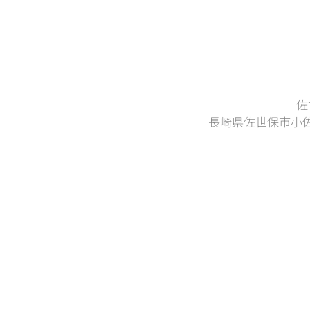
佐
長崎県佐世保市小佐
佐世保市の（オンライン）家庭教師のタナカ
市外、県外も対応します。